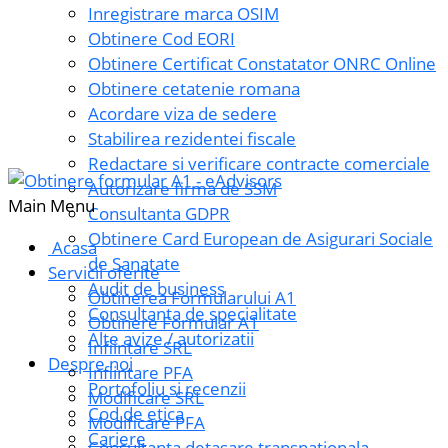
Inregistrare marca OSIM
Obtinere Cod EORI
Obtinere Certificat Constatator ONRC Online
Obtinere cetatenie romana
Acordare viza de sedere
Stabilirea rezidentei fiscale
Redactare si verificare contracte comerciale
Autorizare firma de SSM
Main Menu
Consultanta GDPR
Obtinere Card European de Asigurari Sociale
Acasa
de Sanatate
Servicii oferite
Audit de business
Obtinerea Formularului A1
Consultanta de specialitate
Obtinere Formular A1
Alte avize / autorizatii
Infiintare SRL
Despre noi
Infiintare PFA
Portofoliu si recenzii
Modificare SRL
Cod de etica
Modificare PFA
Cariere
Consultanta detasare transnationala