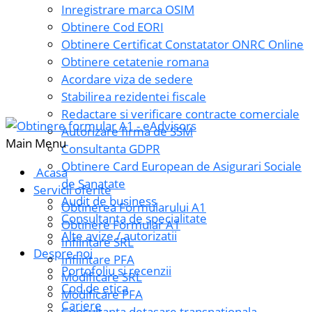
Inregistrare marca OSIM
Obtinere Cod EORI
Obtinere Certificat Constatator ONRC Online
Obtinere cetatenie romana
Acordare viza de sedere
Stabilirea rezidentei fiscale
Redactare si verificare contracte comerciale
Autorizare firma de SSM
Main Menu
Consultanta GDPR
Obtinere Card European de Asigurari Sociale
Acasa
de Sanatate
Servicii oferite
Audit de business
Obtinerea Formularului A1
Consultanta de specialitate
Obtinere Formular A1
Alte avize / autorizatii
Infiintare SRL
Despre noi
Infiintare PFA
Portofoliu si recenzii
Modificare SRL
Cod de etica
Modificare PFA
Cariere
Consultanta detasare transnationala